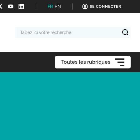
FR
EN
SE CONNECTER
Tapez
ici
votre
recherche
Toutes les rubriques