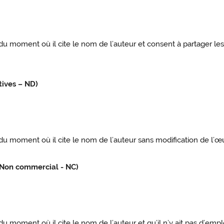
ir du moment où il cite le nom de l’auteur et consent à partager l
tives – ND)
r du moment où il cite le nom de l’auteur sans modification de l’œuv
 (Non commercial - NC)
r du moment où il cite le nom de l’auteur et qu’il n’y ait pas d’em