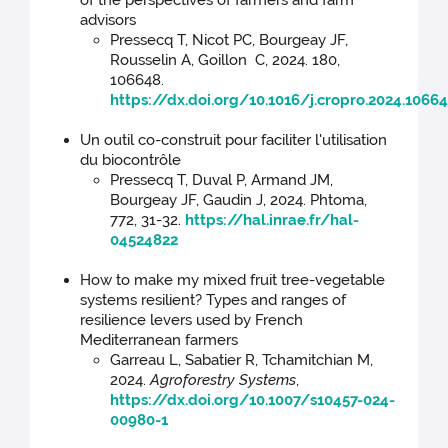
of the perspectives of farmers and farm
advisors
Pressecq T, Nicot PC, Bourgeay JF,
Rousselin A, Goillon C, 2024. 180,
106648.
https://dx.doi.org/10.1016/j.cropro.2024.1066
Un outil co-construit pour faciliter l'utilisation
du biocontrôle
Pressecq T, Duval P, Armand JM,
Bourgeay JF, Gaudin J, 2024. Phtoma,
772, 31-32.
https://hal.inrae.fr/hal-
04524822
How to make my mixed fruit tree-vegetable
systems resilient? Types and ranges of
resilience levers used by French
Mediterranean farmers
Garreau L, Sabatier R, Tchamitchian M,
2024.
Agroforestry Systems
,
https://dx.doi.org/10.1007/s10457-024-
00980-1