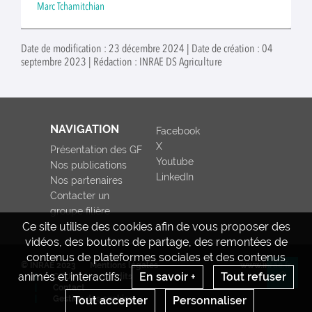
Marc Tchamitchian
Date de modification : 23 décembre 2024 | Date de création : 04
septembre 2023 | Rédaction : INRAE DS Agriculture
NAVIGATION
Facebook
X
Présentation des GF
Youtube
Nos publications
LinkedIn
Nos partenaires
Contacter un
groupe filière
Ce site utilise des cookies afin de vous proposer des
vidéos, des boutons de partage, des remontées de
contenus de plateformes sociales et des contenus
© INRAE 2023
Mentions légales
www.inrae.fr
animés et interactifs.
En savoir +
Tout refuser
CGU
Crédits
Re
Contact
Tout accepter
Personnaliser
Gestion des cookies