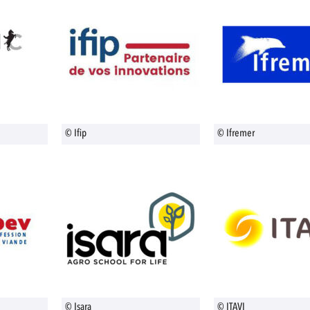
© Ifip
© Ifremer
© Isara
© ITAVI