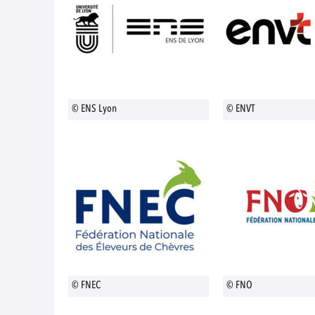
© ENS Lyon
© ENVT
© FNEC
© FNO