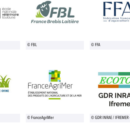
© FBL
© FFA
© FranceAgriMer
© GDR INRAE / IFREMER 