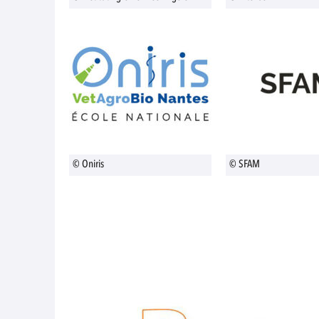
© Oniris
© SFAM